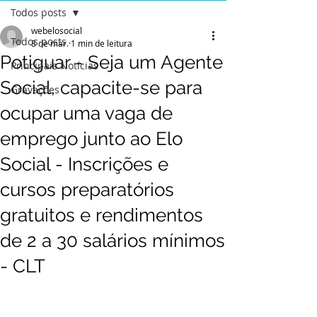
Todos posts
webelosocial
Todos posts
8 de mar.
1 min de leitura
Potiguar - Seja um Agente
Principais Notícias
Social, capacite-se para
Gravações
ocupar uma vaga de
emprego junto ao Elo
Social - Inscrições e
cursos preparatórios
gratuitos e rendimentos
de 2 a 30 salários mínimos
- CLT