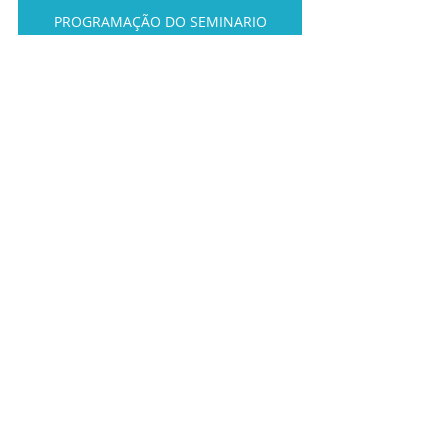
PROGRAMAÇÃO DO SEMINARIO
DISTRIBUIÇÃO DAS SEDES
PORTARIA REGULAMENTADORA
NUMERO DE VAGAS A NIVEL NACIONAL
Posts recentes
Ver tudo