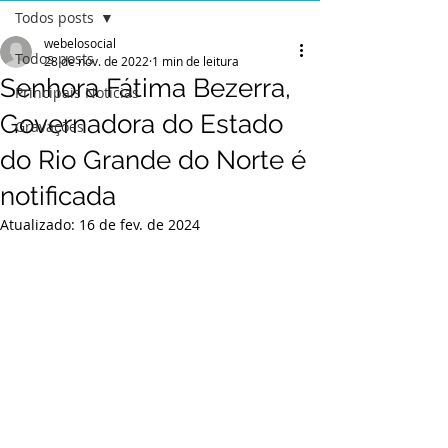
Todos posts
webelosocial
Todos posts
28 de nov. de 2022
1 min de leitura
Senhora Fátima Bezerra,
Principais Notícias
Governadora do Estado
Gravações
do Rio Grande do Norte é
notificada
Atualizado:
16 de fev. de 2024