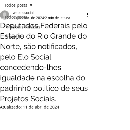
Todos posts
webelosocial
Todos posts
10 de mar. de 2024
2 min de leitura
Deputados Federais pelo
Principais Notícias
Estado do Rio Grande do
Gravações
Norte, são notificados,
pelo Elo Social
concedendo-lhes
igualdade na escolha do
padrinh0 politico de seus
Projetos Sociais.
Atualizado:
11 de abr. de 2024